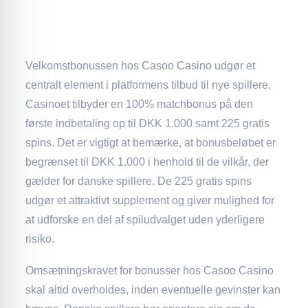
Bonusser og Kampagner — Hvad
Tilbyder Casoo Casino?
Velkomstbonussen hos Casoo Casino udgør et
centralt element i platformens tilbud til nye spillere.
Casinoet tilbyder en 100% matchbonus på den
første indbetaling op til DKK 1.000 samt 225 gratis
spins. Det er vigtigt at bemærke, at bonusbeløbet er
begrænset til DKK 1.000 i henhold til de vilkår, der
gælder for danske spillere. De 225 gratis spins
udgør et attraktivt supplement og giver mulighed for
at udforske en del af spiludvalget uden yderligere
risiko.
Omsætningskravet for bonusser hos Casoo Casino
skal altid overholdes, inden eventuelle gevinster kan