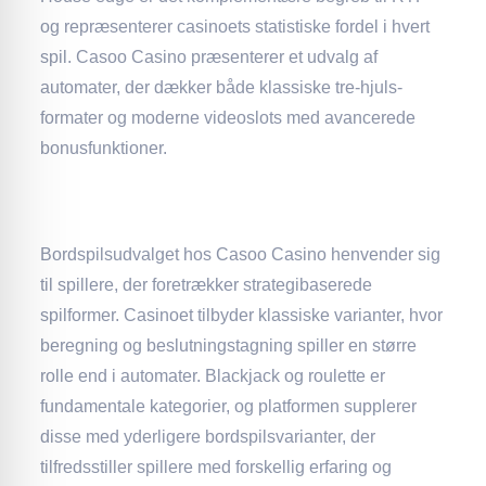
og repræsenterer casinoets statistiske fordel i hvert
spil. Casoo Casino præsenterer et udvalg af
automater, der dækker både klassiske tre-hjuls-
formater og moderne videoslots med avancerede
bonusfunktioner.
Bordspil
Bordspilsudvalget hos Casoo Casino henvender sig
til spillere, der foretrækker strategibaserede
spilformer. Casinoet tilbyder klassiske varianter, hvor
beregning og beslutningstagning spiller en større
rolle end i automater. Blackjack og roulette er
fundamentale kategorier, og platformen supplerer
disse med yderligere bordspilsvarianter, der
tilfredsstiller spillere med forskellig erfaring og