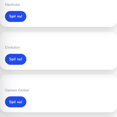
Hacksaw
Spil nu!
Dream Catcher
Evolution
Spil nu!
ThunderStruck II
Games Global
Spil nu!