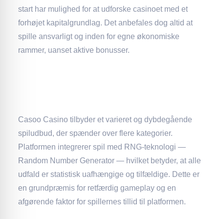
start har mulighed for at udforske casinoet med et
forhøjet kapitalgrundlag. Det anbefales dog altid at
spille ansvarligt og inden for egne økonomiske
rammer, uanset aktive bonusser.
Spiludbud: Fra Klassiske
Automater til Live Bord
Casoo Casino tilbyder et varieret og dybdegående
spiludbud, der spænder over flere kategorier.
Platformen integrerer spil med RNG-teknologi —
Random Number Generator — hvilket betyder, at alle
udfald er statistisk uafhængige og tilfældige. Dette er
en grundpræmis for retfærdig gameplay og en
afgørende faktor for spillernes tillid til platformen.