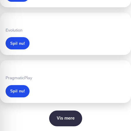
Lightning Roulette
Evolution
Spil nu!
Angel vs Sinner
PragmaticPlay
Spil nu!
Vis mere