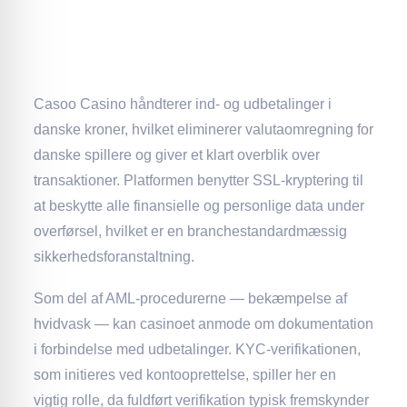
Betalingsmetoder og Transaktioner
i DKK
Casoo Casino håndterer ind- og udbetalinger i
danske kroner, hvilket eliminerer valutaomregning for
danske spillere og giver et klart overblik over
transaktioner. Platformen benytter SSL-kryptering til
at beskytte alle finansielle og personlige data under
overførsel, hvilket er en branchestandardmæssig
sikkerhedsforanstaltning.
Som del af AML-procedurerne — bekæmpelse af
hvidvask — kan casinoet anmode om dokumentation
i forbindelse med udbetalinger. KYC-verifikationen,
som initieres ved kontooprettelse, spiller her en
vigtig rolle, da fuldført verifikation typisk fremskynder