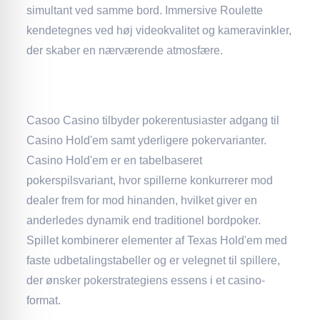
simultant ved samme bord. Immersive Roulette
kendetegnes ved høj videokvalitet og kameravinkler,
der skaber en nærværende atmosfære.
Poker
Casoo Casino tilbyder pokerentusiaster adgang til
Casino Hold'em samt yderligere pokervarianter.
Casino Hold'em er en tabelbaseret
pokerspilsvariant, hvor spillerne konkurrerer mod
dealer frem for mod hinanden, hvilket giver en
anderledes dynamik end traditionel bordpoker.
Spillet kombinerer elementer af Texas Hold'em med
faste udbetalingstabeller og er velegnet til spillere,
der ønsker pokerstrategiens essens i et casino-
format.