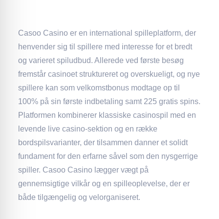
Officielt licenseret casino
Casoo Casino er en international spilleplatform, der
henvender sig til spillere med interesse for et bredt
og varieret spiludbud. Allerede ved første besøg
fremstår casinoet struktureret og overskueligt, og nye
spillere kan som velkomstbonus modtage op til
100% på sin første indbetaling samt 225 gratis spins.
Platformen kombinerer klassiske casinospil med en
levende live casino-sektion og en række
bordspilsvarianter, der tilsammen danner et solidt
fundament for den erfarne såvel som den nysgerrige
spiller. Casoo Casino lægger vægt på
gennemsigtige vilkår og en spilleoplevelse, der er
både tilgængelig og velorganiseret.