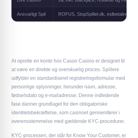
Ansvarligt Spil
ROFUS, StopSpillet.dk, indbetalingsgr
Oprettelse af Konto hos Casoo
Casino
At oprette en konto hos Casoo Casino er designet til
at være en direkte og overskuelig proces. Spillere
udfylder en standardiseret registreringsformular med
personlige oplysninger, herunder navn, adresse,
fødselsdato og e-mailadresse. Denne indledende
fase danner grundlaget for den obligatoriske
identitetsbekræftelse, som casinoet gennemfører i
overensstemmelse med gældende KYC-procedurer.
KYC-processen, der står for Know Your Customer, er